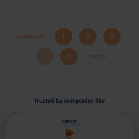
< previous
1
2
3
5
next >
4
Trusted by companies like