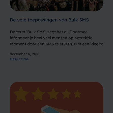
De vele toepassingen van Bulk SMS
De term ‘Bulk SMS’ zegt het al. Daarmee
informeer je heel veel mensen op hetzelfde
moment door een SMS te sturen. Om een idee te
geven: Spryng stuurt zo’n twee miljoen SMS
december 6, 2020
berichten per dag naar de klanten van onze
MARKETING
klanten, waaronder…