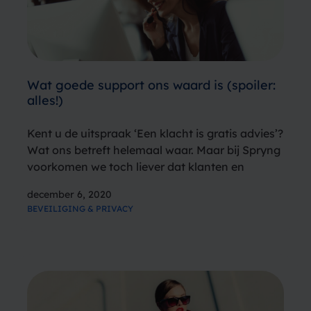
Wat goede support ons waard is (spoiler:
alles!)
Kent u de uitspraak ‘Een klacht is gratis advies’?
Wat ons betreft helemaal waar. Maar bij Spryng
voorkomen we toch liever dat klanten en
relaties ontevreden zijn over onze SMS Service.
december 6, 2020
Of over andere messaging zaken die wij als SMS
BEVEILIGING & PRIVACY
provider…