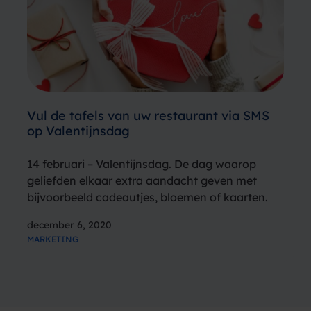
Vul de tafels van uw restaurant via SMS
op Valentijnsdag
14 februari – Valentijnsdag. De dag waarop
geliefden elkaar extra aandacht geven met
bijvoorbeeld cadeautjes, bloemen of kaarten.
Parfumeries, bloemenwinkels en webshops zien
december 6, 2020
daarom een gestage toename in de aanschaf
MARKETING
van dit soort producten rond deze periode.
Maar ook samen uiteten…