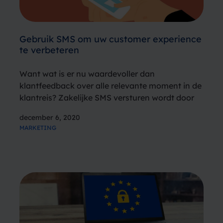
Gebruik SMS om uw customer experience
te verbeteren
Want wat is er nu waardevoller dan
klantfeedback over alle relevante moment in de
klantreis? Zakelijke SMS versturen wordt door
veel bedrijven en zorginstellingen ingezet om
december 6, 2020
klanten te informeren over actuele zaken. We
MARKETING
kennen allemaal de SMS’jes die je attenderen op
een afspraak…