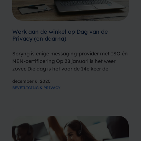
Werk aan de winkel op Dag van de
Privacy (en daarna)
Spryng is enige messaging-provider met ISO én
NEN-certificering Op 28 januari is het weer
zover. Die dag is het voor de 14e keer de
Europese Dag van de Privacy. Deze dag is in
december 6, 2020
2007 door de Raad van Europa in het leven
BEVEILIGING & PRIVACY
geroepen…