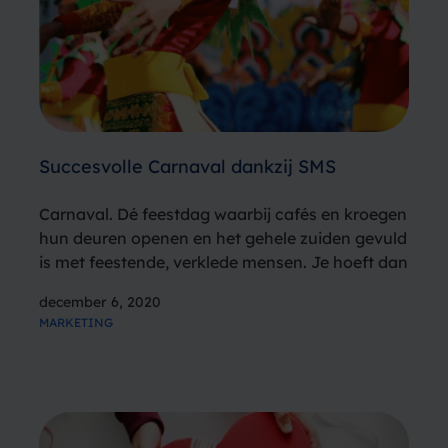
Succesvolle Carnaval dankzij SMS
Carnaval. Dé feestdag waarbij cafés en kroegen
hun deuren openen en het gehele zuiden gevuld
is met feestende, verklede mensen. Je hoeft dan
ook niet gek op te kijken als je tegen Batman,
december 6, 2020
een indiaan of een banaan aanloopt en kunt…
MARKETING