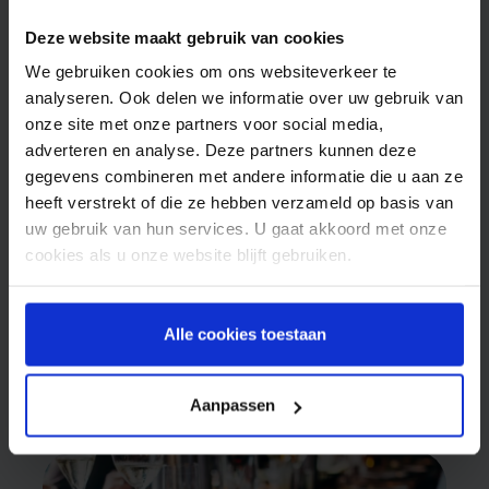
Deze website maakt gebruik van cookies
We gebruiken cookies om ons websiteverkeer te
analyseren. Ook delen we informatie over uw gebruik van
onze site met onze partners voor social media,
adverteren en analyse. Deze partners kunnen deze
gegevens combineren met andere informatie die u aan ze
Spryng behaalt ISO en NEN certificaten
heeft verstrekt of die ze hebben verzameld op basis van
uw gebruik van hun services. U gaat akkoord met onze
“Maximale databeveiliging is een must voor elke
cookies als u onze website blijft gebruiken.
SMS provider” Spryng behaalt ISO en NEN
certificaten Privacy en het beschermen van
data worden steeds belangrijker. De komst van
december 6, 2020
Alle cookies toestaan
de AVG-wetgeving is daar een mooi voorbeeld
BEVEILIGING & PRIVACY
van. CEO Marc Rottinghuis van Spryng vindt…
Aanpassen