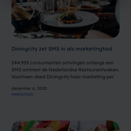
Diningcity zet SMS in als marketingtool
244.955 consumenten ontvingen onlangs een
SMS omtrent de Nederlandse Restaurantweken.
Voorheen deed Diningcity haar marketing per
mail en via social media, maar sinds kort zij
december 6, 2020
gestart met het versturen van SMS-berichten
MARKETING
om te ervaren hoe effectief de inzet van SMS is.
Drie…