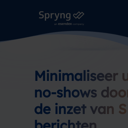
Minimaliseer 
no-shows doo
de inzet van 
berichten