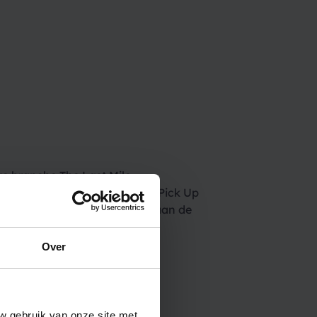
ke branche The Last Mile
riendelijker, met SMS’jes over Pick Up
agingen. Zo worden no-shows aan de
kketbezorging!
Over
ce
w gebruik van onze site met