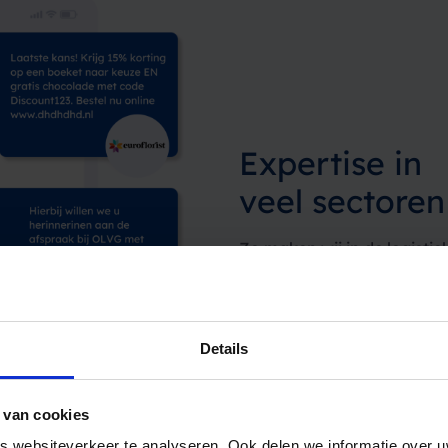
Expertise in
veel sectoren
Zo maken wij in de logistie
kostenefficiënter en klantv
Points en eventuele vertr
deur voorkomen tijdens pa
Details
Logistiek & E-commer
 van cookies
 websiteverkeer te analyseren. Ook delen we informatie over u