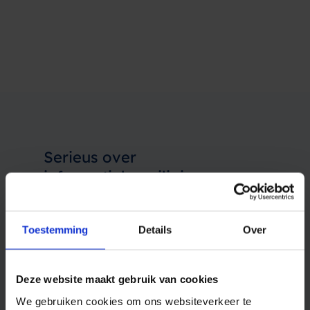
Serieus
over
informatiebeveiliging
Benieuwd? Stel ons alle vragen rondom
veiligheid en SMS versturen en ontdek
Toestemming
Details
Over
wat Spryng voor uw organisatie kan
betekenen.
Deze website maakt gebruik van cookies
Aanmelden
We gebruiken cookies om ons websiteverkeer te