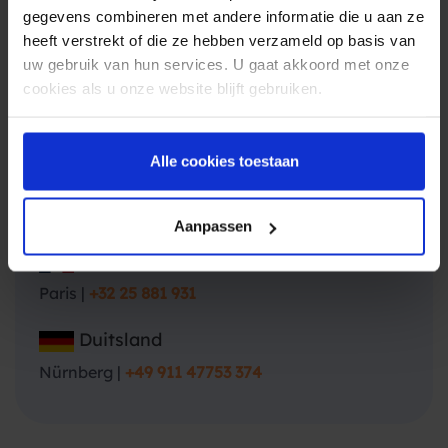
gegevens combineren met andere informatie die u aan ze
heeft verstrekt of die ze hebben verzameld op basis van
Onze kantoren
uw gebruik van hun services. U gaat akkoord met onze
cookies als u onze website blijft gebruiken.
Nederland
Amsterdam |
+3120 7703 005
Alle cookies toestaan
België
Antwerpen |
+32 25 881 931
Aanpassen
Frankrijk
Paris |
+32 25 881 931
Duitsland
Nürnberg |
+49 911 47753 374