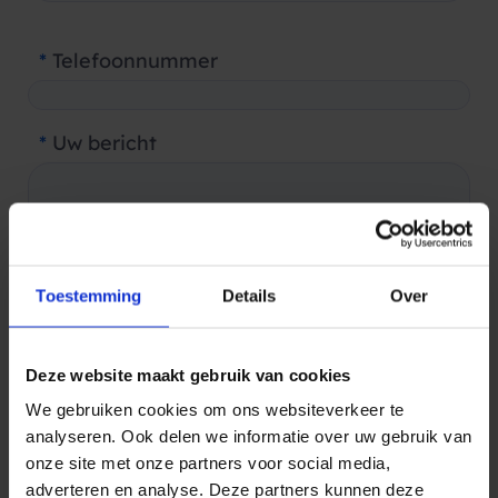
*
Telefoonnummer
*
Uw bericht
Toestemming
Details
Over
Wilt u case studies, best practices en ander
nieuws ontvangen? U kunt zich op elk
Deze website maakt gebruik van cookies
moment afmelden.
We gebruiken cookies om ons websiteverkeer te
analyseren. Ook delen we informatie over uw gebruik van
onze site met onze partners voor social media,
Verzenden
adverteren en analyse. Deze partners kunnen deze