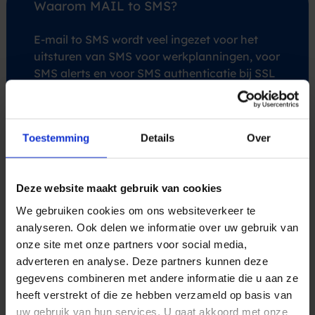
Waarom MAIL to SMS?
E-mail to SMS wordt veel ingezet voor het
uitsturen van SMS voor werkplanningen, voor
SMS alerts en voor SMS authenticatie bij SSL
VPN systemen.
Toestemming
Details
Over
Wat zijn de kosten van MAIL to SMS?
Deze website maakt gebruik van cookies
We gebruiken cookies om ons websiteverkeer te
Wij brengen geen setup kosten in rekening
analyseren. Ook delen we informatie over uw gebruik van
voor onze MAIL2SMS applicatie. Wij vragen
onze site met onze partners voor social media,
alleen een maandbedrag hetgeen afhankelijk
adverteren en analyse. Deze partners kunnen deze
is van het SMS volume.
gegevens combineren met andere informatie die u aan ze
heeft verstrekt of die ze hebben verzameld op basis van
uw gebruik van hun services. U gaat akkoord met onze