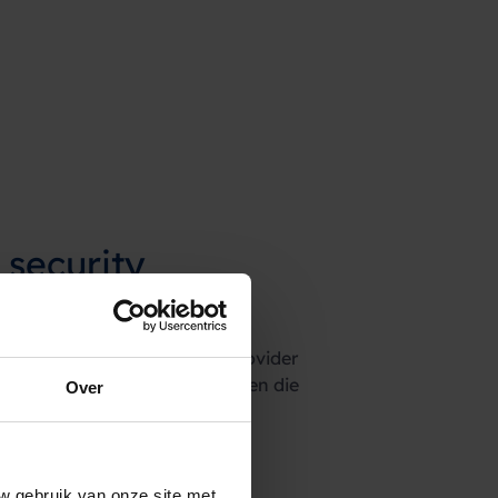
security
rtificeerd, als enige SMS provider
n veiligheid van uw gegevens en die
Over
yng 100% GDPR proof.
w gebruik van onze site met