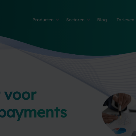
Producten
Sectoren
Blog
Tarieven
t voor
 payments