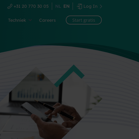
+31 20 770 30 05
NL
EN
Log In
Start gratis
Techniek
Careers