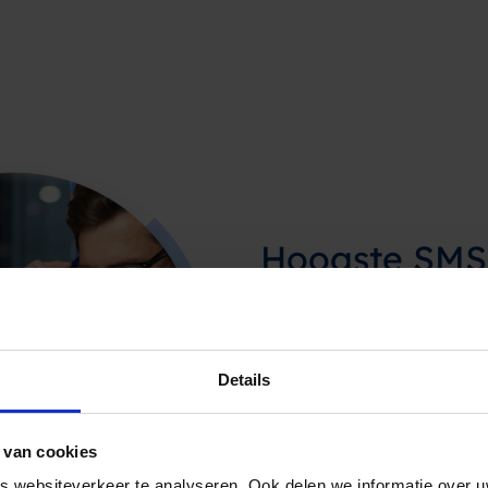
Hoogste SMS 
standaard
ISO 27001 en NEN 7510 gece
in Europa. De beveiliging e
Details
van uw cliënten is bij Spr
 van cookies
Bekijk onze security
 websiteverkeer te analyseren. Ook delen we informatie over u