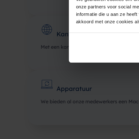
onze partners voor social m
informatie die u aan ze heef
akkoord met onze cookies als
Kantoorlocatie
Met een kantoor in het hartje van Amste
Apparatuur
We bieden al onze medewerkers een MacB