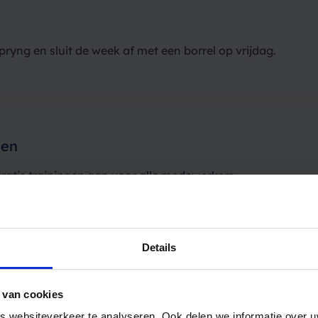
pryng en sluit de week af met een borrel op vrijdag.
gen
ratis trainingen aan voor alle medewerkers.
Details
le gezondheid
 van cookies
we ervoor dat al onze medewerkers mentaal ondersteund w
 websiteverkeer te analyseren. Ook delen we informatie over u