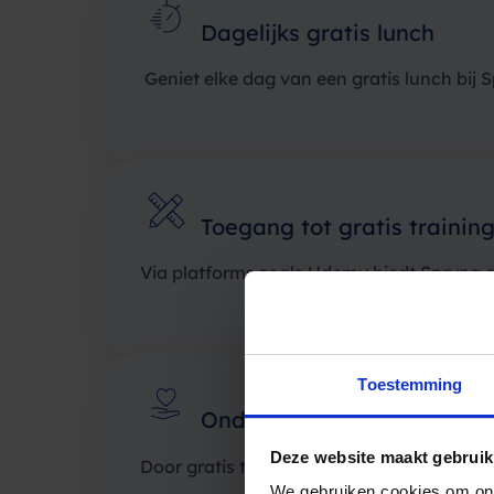
Dagelijks gratis lunch
Geniet elke dag van een gratis lunch bij S
Toegang tot gratis trainin
Via platforms zoals Udemy biedt Spryng g
Toestemming
Ondersteuning voor menta
Deze website maakt gebruik
Door gratis toegang tot OpenUp zorgen 
We gebruiken cookies om ons