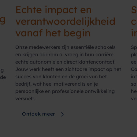
Echte impact en
ng
verantwoordelijkheid
c
vanaf het begin
i
Onze medewerkers zijn essentiële schakels
Sp
en krijgen daarom al vroeg in hun carrière
pl
echte autonomie en direct klantencontact.
ee
Jouw werk heeft een zichtbare impact op het
Co
ng
succes van klanten en de groei van het
in
 de
bedrijf, wat heel motiverend is en je
sa
persoonlijke en professionele ontwikkeling
he
versnelt.
ve
Ontdek meer