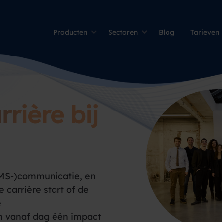
Producten
Sectoren
Blog
Tarieven
rrière bij
(SMS-)communicatie, en
e carrière start of de
e
m vanaf dag één impact