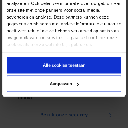
analyseren. Ook delen we informatie over uw gebruik van
Gegevensbeveiliging: GDPR-
onze site met onze partners voor social media,
proof!
adverteren en analyse. Deze partners kunnen deze
Hoogste
beveiligingsnorm
gegevens combineren met andere informatie die u aan ze
heeft verstrekt of die ze hebben verzameld op basis van
ISO 27001 en NEN 7510 gecertificeerd –
uw gebruik van hun services. U gaat akkoord met onze
Spryng is de enige
cookies als u onze website blijft gebruiken.
berichtendienstverlener in Europa voor
RCS,
SMS
,
WhatsApp for Business
en
Voice
met beide certificeringen. De
Alle cookies toestaan
veiligheid van jouw gegevens en die van
je klanten is bij Spryng 100% GDPR-proof.
Daarnaast kun je je voor je klanten laten
Aanpassen
verifiëren, wat phishing vrijwel onmogelijk
maakt.
Bekijk onze security