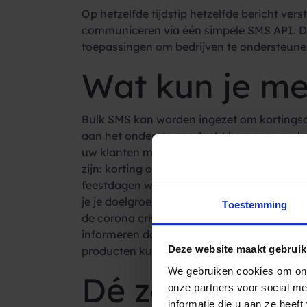
Op hetzelfde tijdstip hetzelfde bericht ver
communiceren via één simpele SMS API.
toepassingen om bedrijven te ondersteunen
Wat kun je me
Bulk SMS kan worden ingezet om kortingsco
aan het onder de aandacht brengen van ko
uw klanten met informatieve berichten ron
zijn: korting op alle shirts van merk X, of 
feestdagen worden georganiseerd, zoals k
je je doelgroep wanneer wilt vertellen. En
Toestemming
de corona crisis gebruiken veel bedrijven
informeren dat ze de winkel tijdelijk moet
Deze website maakt gebruik
producten kunnen bestellen. Nog een inve
We gebruiken cookies om ons
Dé zakelijke 
onze partners voor social m
informatie die u aan ze heef