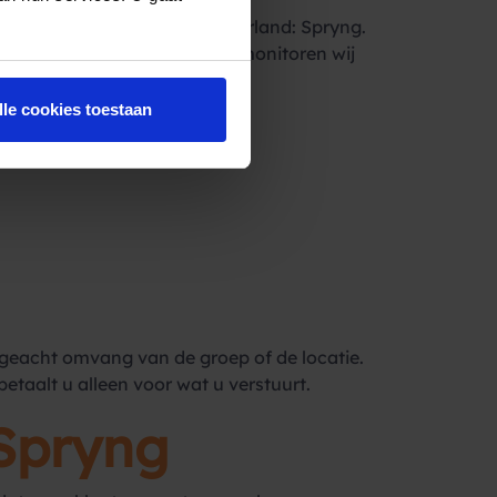
jks Bulk SMS provider van Nederland: Spryng.
ik. Dagelijks versturen en monitoren wij
lle cookies toestaan
geacht omvang van de groep of de locatie.
etaalt u alleen voor wat u verstuurt.
Spryng