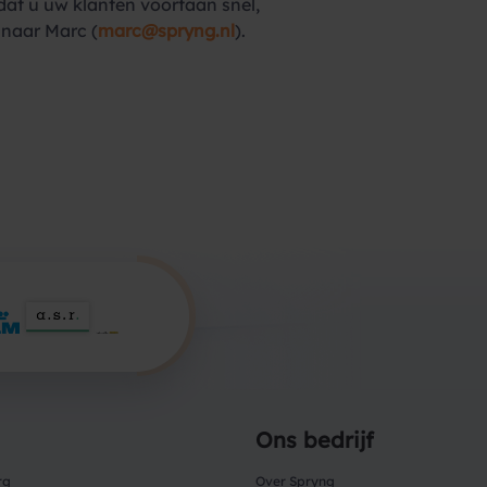
at u uw klanten voortaan snel,
 naar Marc (
marc@spryng.nl
).
Ons bedrijf
rg
Over Spryng