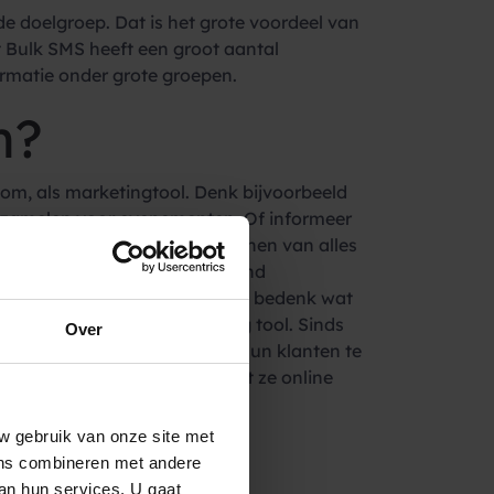
de doelgroep. Dat is het grote voordeel van
t Bulk SMS heeft een groot aantal
ormatie onder grote groepen.
n?
tom, als marketingtool. Denk bijvoorbeeld
rzamelen voor evenementen. Of informeer
gewaardeerd! Zulke acties kunnen van alles
el. En natuurlijk acties die rond
. Eigenlijk kun je het simpel: bedenk wat
en gebruikt als een marketing tool. Sinds
Over
ngepaste openingstijden, om hun klanten te
aar de website te leiden zodat ze online
nteren.
w gebruik van onze site met
ens combineren met andere
van hun services. U gaat