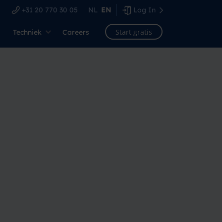
+31 20 770 30 05
NL
EN
Log In
Start gratis
Techniek
Careers