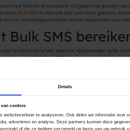
sturen naar klanten of prospects. Ongeacht de grootte van 
 De naam
Bulk SMS
is dan ook niet voor niets gekozen. Wan
 bij hun marketingactiviteiten en het verspreiden van inf
t Bulk SMS bereike
des te versturen of een speciale, tijdgebonden actie. Kor
mende events. Met Bulk SMS kun je ook inschrijvingen ve
dom actieperiodes. Zo blijven ze up to date en dat wordt 
op een bezoek aan je favoriete zonnebank, restaurant of wink
orting op bloemen of chocolade rond
Valentijn
of Moederdag
 Bulk SMS maakt het mogelijk. Maar Bulk SMS wordt niet alle
Details
 en winkels Bulk SMS om hun klanten te informeren over aa
en sluiten vanwege corona regelgeving, of om hun klanten n
 van cookies
ntieve manier waarop bedrijven Bulk SMS kunnen impleme
 websiteverkeer te analyseren. Ook delen we informatie over u
Bulk SMS provider
edia, adverteren en analyse. Deze partners kunnen deze gegev
t verstrekt of die ze hebben verzameld op basis van uw gebruik 