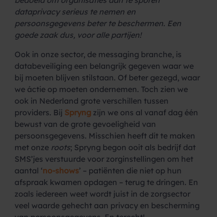
bedoeld om organisaties aan te sporen
dataprivacy serieus te nemen en
persoonsgegevens beter te beschermen. Een
goede zaak dus, voor alle partijen!
Ook in onze sector, de messaging branche, is
databeveiliging een belangrijk gegeven waar we
bij moeten blijven stilstaan. Of beter gezegd, waar
we áctie op moeten ondernemen. Toch zien we
ook in Nederland grote verschillen tussen
providers. Bij
Spryng
zijn we ons al vanaf dag één
bewust van de grote gevoeligheid van
persoonsgegevens. Misschien heeft dit te maken
met onze
roots
; Spryng begon ooit als bedrijf dat
SMS’jes verstuurde voor zorginstellingen om het
aantal ‘
no-shows
’ – patiënten die niet op hun
afspraak kwamen opdagen – terug te dringen. En
zoals iedereen weet wordt juist in de zorgsector
veel waarde gehecht aan privacy en bescherming