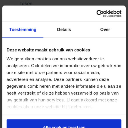
token.
Wij werken alleen samen met ISO-
gecertificeerde leveranciers en partners.
Jaarlijks voeren wij een pentest uit om de
Toestemming
Details
Over
veiligheid van uw gegevens te garanderen.
U kiest zelf hoelang uw data bewaard blijft
Deze website maakt gebruik van cookies
(0, 7, 14, 30 of 90 dagen).
We gebruiken cookies om ons websiteverkeer te
Al onze apparaten en belangrijke systemen
analyseren. Ook delen we informatie over uw gebruik van
zijn beveiligd met een sterk wachtwoord en
onze site met onze partners voor social media,
tweestapsverificatie.
adverteren en analyse. Deze partners kunnen deze
Wij gebruiken alleen sterke en complexe
gegevens combineren met andere informatie die u aan ze
wachtwoorden en zorgt dat deze veilig staan
heeft verstrekt of die ze hebben verzameld op basis van
genoteerd in een
vault
.
uw gebruik van hun services. U gaat akkoord met onze
Alle medewerkers van Spryng zijn gescreend
cookies als u onze website blijft gebruiken.
(o.m. op diploma’s, referenties en een
Verklaring Omtrent Goed gedrag (VOG).
Alle cookies toestaan