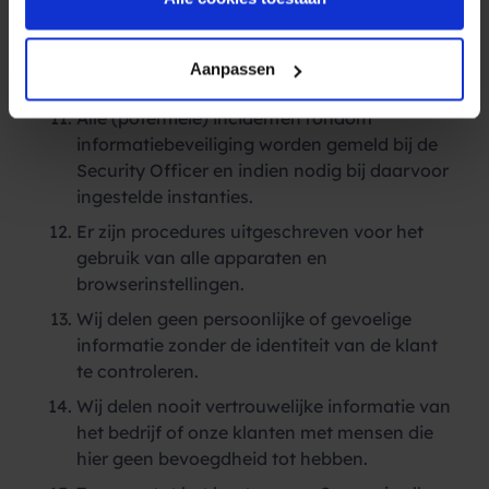
Wij werken met een informatieclassificatie
systeem; iemands functie bepaalt wie er
toegang heeft tot systemen en/of
Aanpassen
documenten.
Alle (potentiële) incidenten rondom
informatiebeveiliging worden gemeld bij de
Security Officer en indien nodig bij daarvoor
ingestelde instanties.
Er zijn procedures uitgeschreven voor het
gebruik van alle apparaten en
browserinstellingen.
Wij delen geen persoonlijke of gevoelige
informatie zonder de identiteit van de klant
te controleren.
Wij delen nooit vertrouwelijke informatie van
het bedrijf of onze klanten met mensen die
hier geen bevoegdheid tot hebben.