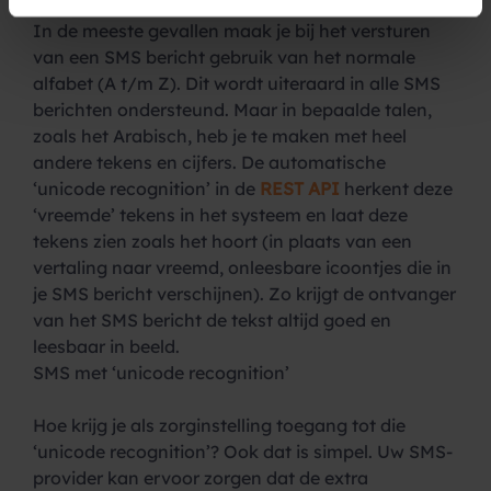
service, in dit geval zorginstellingen, is het simpel.
In de meeste gevallen maak je bij het versturen
van een SMS bericht gebruik van het normale
alfabet (A t/m Z). Dit wordt uiteraard in alle SMS
berichten ondersteund. Maar in bepaalde talen,
zoals het Arabisch, heb je te maken met heel
andere tekens en cijfers. De automatische
‘unicode recognition’ in de
REST API
herkent deze
‘vreemde’ tekens in het systeem en laat deze
tekens zien zoals het hoort (in plaats van een
vertaling naar vreemd, onleesbare icoontjes die in
je SMS bericht verschijnen). Zo krijgt de ontvanger
van het SMS bericht de tekst altijd goed en
leesbaar in beeld.
SMS met ‘unicode recognition’
Hoe krijg je als zorginstelling toegang tot die
‘unicode recognition’? Ook dat is simpel. Uw SMS-
provider kan ervoor zorgen dat de extra