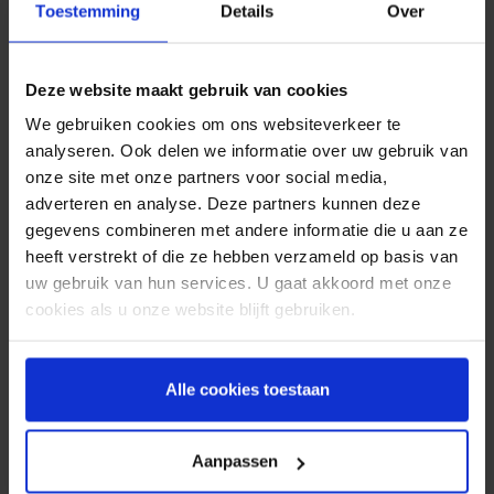
Toestemming
Details
Over
– Grotere waardering
Deze ‘persoonlijke’ benadering geeft de patiënt
meer vertrouwen in de goede zorg en meer
Deze website maakt gebruik van cookies
waardering voor de zorginstelling waar de
We gebruiken cookies om ons websiteverkeer te
afspraak plaatsvindt.
analyseren. Ook delen we informatie over uw gebruik van
onze site met onze partners voor social media,
“De technologie is niet het probleem, maar de taal
adverteren en analyse. Deze partners kunnen deze
soms wel. Met SMS kun je die barrière makkelijk
gegevens combineren met andere informatie die u aan ze
wegnemen.”
heeft verstrekt of die ze hebben verzameld op basis van
uw gebruik van hun services. U gaat akkoord met onze
– Alexander Wanders, CTO Spryng –
cookies als u onze website blijft gebruiken.
SMS ondersteunt vreemde tekens
Alle cookies toestaan
Hoe werkt dat eigenlijk, automatische SMS
berichten versturen in een andere taal? Dat is een
nogal technisch verhaal
(dat wij u graag
Aanpassen
uitleggen)
, maar voor de gebruikers van SMS