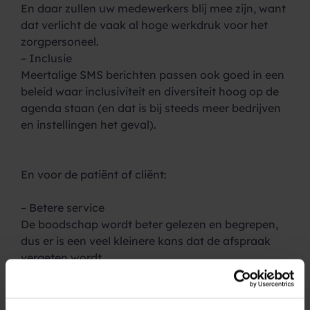
En daar zullen uw medewerkers blij mee zijn, want
dat verlicht de vaak al hoge werkdruk voor het
zorgpersoneel.
– Inclusie
Meertalige SMS berichten passen ook goed in een
beleid waar inclusiviteit en diversiteit hoog op de
agenda staan (en dat is bij steeds meer bedrijven
en instellingen het geval).
En voor de patiënt of cliënt:
– Betere service
De boodschap wordt beter gelezen en begrepen,
dus er is een veel kleinere kans dat de afspraak
vergeten wordt.
– Meer begrip
De patiënt ervaart dat er rekening wordt
gehouden met zijn of haar specifieke situatie.