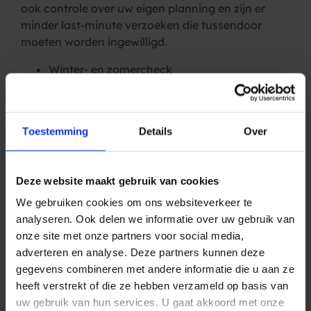
ook controle over uw eigen planning en zijn er
minder last-minute verzoeken die tussendoor
moeten worden ingewilligd.
Winter- en zomercheck
Veel mensen rijden tegenwoordig in de winter naar
hun favoriete skibestemming, dat vraagt extra
onderhoud voor de auto. Met een SMS wijst u
Toestemming
Details
Over
wintersportliefhebbers op het belang van een
goed voorbereide reis (en auto). En laten uw
klanten bijtijds een wintercheck doen bij uw
Deze website maakt gebruik van cookies
garage.
We gebruiken cookies om ons websiteverkeer te
analyseren. Ook delen we informatie over uw gebruik van
Auto klaar? Afhalen maar!
onze site met onze partners voor social media,
Simpel en doeltreffend: een SMS sturen om aan te
adverteren en analyse. Deze partners kunnen deze
geven dat de auto klaar is en opgehaald kan
gegevens combineren met andere informatie die u aan ze
worden bij de garage of dealer. Veel sneller dan
heeft verstrekt of die ze hebben verzameld op basis van
bellen en u weet ook zeker dat u uw klant niet
uw gebruik van hun services. U gaat akkoord met onze