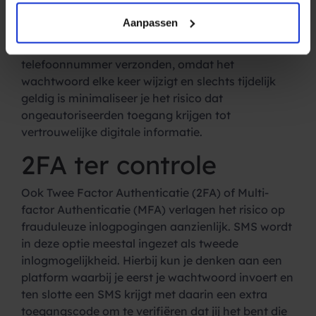
automatisch gegenereerde wachtwoorden die
Aanpassen
slechts één keer gebruikt kunnen worden. Een OTP
wordt per SMS naar het gekoppelde
telefoonnummer verzonden, omdat het
wachtwoord elke keer wijzigt en slechts tijdelijk
geldig is minimaliseer je het risico dat
ongeautoriseerden toegang krijgen tot
vertrouwelijke digitale informatie.
2FA ter controle
Ook Twee Factor Authenticatie (2FA) of Multi-
factor Authenticatie (MFA) verlagen het risico op
frauduleuze inlogpogingen aanzienlijk. SMS wordt
in deze optie meestal ingezet als tweede
inlogmogelijkheid. Hierbij kun je denken aan een
platform waarbij je eerst je wachtwoord invoert en
ten slotte een SMS krijgt met daarin een extra
toegangscode om te verifiëren dat jij het bent die