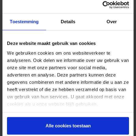
leeftijd, geboortedatum, de naam van je kind
enzovoorts. En vermijd opeenvolgende
toetsenbordcombinaties zoals ‘qwerty’ of ‘asdfg’.
Toestemming
Details
Over
Wijzig je wachtwoorden regelmatig en gebruik ook
niet hetzelfde wachtwoord voor verschillende
accounts. En
last but not least
: sla wachtwoorden
Deze website maakt gebruik van cookies
nooit op in de internetbrowser van je computer.
We gebruiken cookies om ons websiteverkeer te
Deze uitgangspunten gelden voor de
analyseren. Ook delen we informatie over uw gebruik van
werkomgeving én thuis. Zeker nu veel mensen
onze site met onze partners voor social media,
noodgedwongen thuiswerken vanwege de
adverteren en analyse. Deze partners kunnen deze
coronacrisis, is het extra belangrijk dat
gegevens combineren met andere informatie die u aan ze
thuiswerkers veilig inloggen in hun zakelijke
heeft verstrekt of die ze hebben verzameld op basis van
digitale omgeving.
uw gebruik van hun services. U gaat akkoord met onze
cookies als u onze website blijft gebruiken.
Het belang van OTP
Een sterk wachtwoord is goed, maar nog beter is
Alle cookies toestaan
het gebruik van een
One Time Password (OTP)
, op
kantoor en voor thuiswerkers. OTP’s zijn unieke en