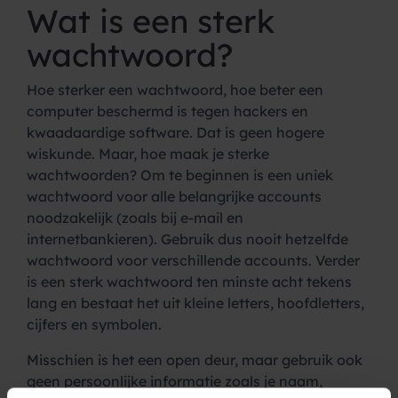
Wat is een sterk
wachtwoord?
Hoe sterker een wachtwoord, hoe beter een
computer beschermd is tegen hackers en
kwaadaardige software. Dat is geen hogere
wiskunde. Maar, hoe maak je sterke
wachtwoorden? Om te beginnen is een uniek
wachtwoord voor alle belangrijke accounts
noodzakelijk (zoals bij e-mail en
internetbankieren). Gebruik dus nooit hetzelfde
wachtwoord voor verschillende accounts. Verder
is een sterk wachtwoord ten minste acht tekens
lang en bestaat het uit kleine letters, hoofdletters,
cijfers en symbolen.
Misschien is het een open deur, maar gebruik ook
geen persoonlijke informatie zoals je naam,