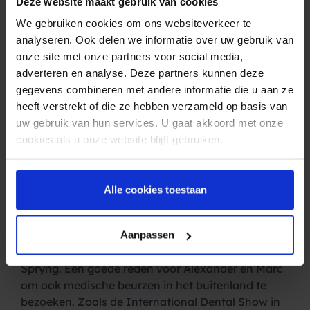
op maat voor logistieke bedrijven. En voor veel
Deze website maakt gebruik van cookies
andere branches. Het persoonlijke karakter van
We gebruiken cookies om ons websiteverkeer te
een beurs past daar goed bij. Je hebt de tijd om
analyseren. Ook delen we informatie over uw gebruik van
wat dieper op specifieke cases in te gaan.”
onze site met onze partners voor social media,
SMS specialist in de
adverteren en analyse. Deze partners kunnen deze
gegevens combineren met andere informatie die u aan ze
gezondheidszorg
heeft verstrekt of die ze hebben verzameld op basis van
uw gebruik van hun services. U gaat akkoord met onze
Een van die andere branches is
cookies als u onze website blijft gebruiken.
de
gezondheidszorg
. Daar waar het bij Spryng
allemaal is begonnen. Door geautomatiseerde
SMS berichten naar patiënten te sturen om hen
Alle cookies toestaan
aan de afspraak te herinneren daalde de
no-
show
van ziekenhuizen enorm. Nog altijd worden
er miljoenen euro’s bespaard in de
Aanpassen
gezondheidszorg door de SMS Service van
Spryng. Een goede reden voor Alexander en Marc
om ook medische beurzen in het buitenland te
bezoeken. Zoals de International Dental Show in