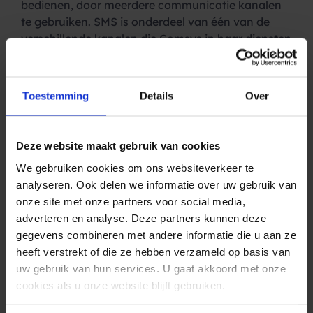
bedienen, door meerdere communicatie kanalen
te gebruiken. SMS is onderdeel van één van de
verschillende kanalen die Comsys in haar diensten
biedt. Zo ondersteunt SMS de Voice Respons en
de Contact Center Software van Comsys. Comsys
gebruikt multidisciplinaire kanalen in haar
Toestemming
Details
Over
Contact Center Software. Multichanneling wordt
hiermee volledig ondersteund.
Over Spryng
Deze website maakt gebruik van cookies
We gebruiken cookies om ons websiteverkeer te
Spryng levert wereldwijd SMS diensten voor de
analyseren. Ook delen we informatie over uw gebruik van
zakelijke markt, met een klantenbestand van ruim
onze site met onze partners voor social media,
25.000 klanten. Spryng heeft in tien jaar tijd een
adverteren en analyse. Deze partners kunnen deze
prominente plek in de mobiele dienstensector
gegevens combineren met andere informatie die u aan ze
verworven en heeft hierdoor in veel bedrijfstakken
heeft verstrekt of die ze hebben verzameld op basis van
gezamenlijk met haar klanten
uw gebruik van hun services. U gaat akkoord met onze
interessante
cases
weten te realiseren.
cookies als u onze website blijft gebruiken.
De kracht van Spryng ligt in het feit dat de SMS