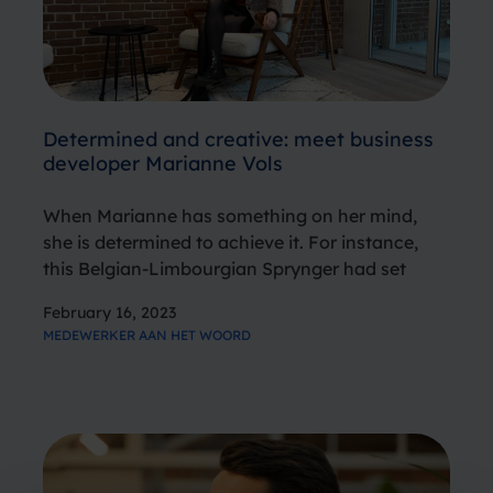
Determined and creative: meet business
developer Marianne Vols
When Marianne has something on her mind,
she is determined to achieve it. For instance,
this Belgian-Limbourgian Sprynger had set
herself a goal: to emigrate to the Netherlands
February 16, 2023
before her 27th birthday. The day after her 27th
MEDEWERKER AAN HET WOORD
birthday, she received a…