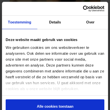
Toestemming
Details
Over
Nicolas: “I always hated Monday
Deze website maakt gebruik van cookies
mornings, until I started working at
Spryng.”
We gebruiken cookies om ons websiteverkeer te
analyseren. Ook delen we informatie over uw gebruik van
Business Development Manager Nicolas
onze site met onze partners voor social media,
Clevenbergh . His name gives it away a bit.
adverteren en analyse. Deze partners kunnen deze
Nicolas comes from Belgium. So it’s not
gegevens combineren met andere informatie die u aan ze
surprising that he focuses on the Belgian
heeft verstrekt of die ze hebben verzameld op basis van
June 3, 2022
market at Spryng as a business development
uw gebruik van hun services. U gaat akkoord met onze
WERKEN BIJ SPRYNG
manager. Together with his colleague Sven, he…
cookies als u onze website blijft gebruiken.
Alle cookies toestaan